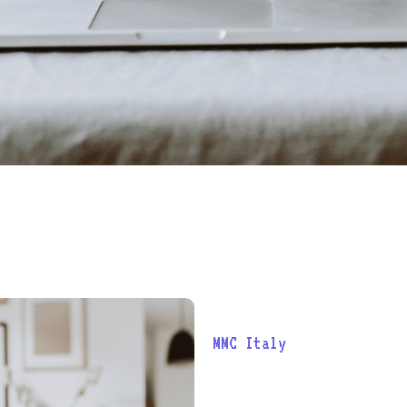
Sono lieto di presentar
MMC Italy
, azienda lead
produzione di macchinar
mozzarella e altri prod