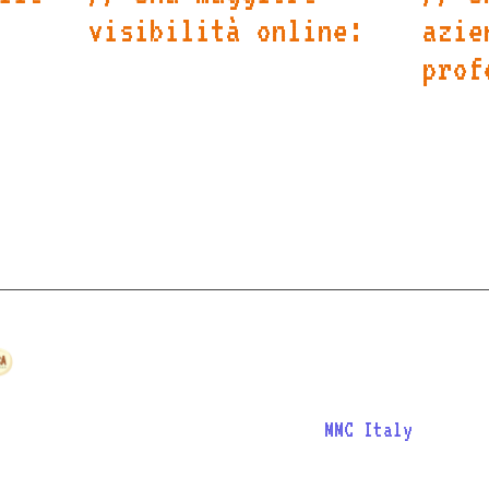
visibilità online:
azie
L'ottimizzazione SEO
prof
permetterà all'azienda di
o
Il des
raggiungere un pubblico più
leto e
dei co
ampio e di posizionarsi come
retto,
a raff
leader nel settore.
one di
di MMC
in
affida
Sono orgoglioso di aver
realizzazione di questo
web di
MMC Italy
rappres
fondamentale per la cre