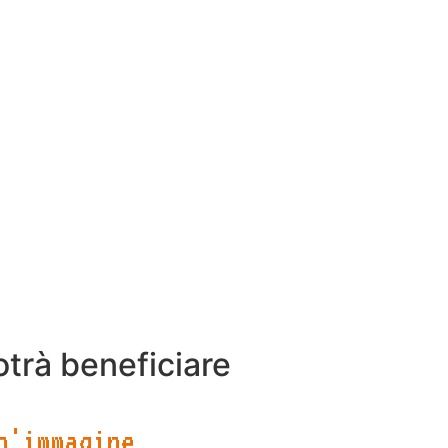
zature offerte da MMC
oni tecniche precise.
vi personalizzati o
attivante, per garantire
e “mozzarella” e
di ricerca e attirare un
trà beneficiare
n'immagine