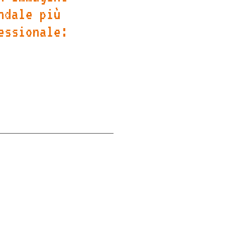
ndale più
essionale:
ign moderno e la cura
ntenuti contribuiranno
orzare la reputazione
 Italy come partner
bile e competente.
 contribuito alla
 progetto. Il nuovo sito
enta uno strumento
scita e il successo