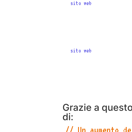
Il
sito web
presenta un cat
Italy, con schede prodotto
Gli utenti possono facilme
assistenza tecnica tramite
Il
sito web
è stato progett
una navigazione piacevole 
Il sito è stato ottimizzat
“macchinari per mozzarella
maggior numero di potenzia
Grazie a questo
di:
// Un aumento de