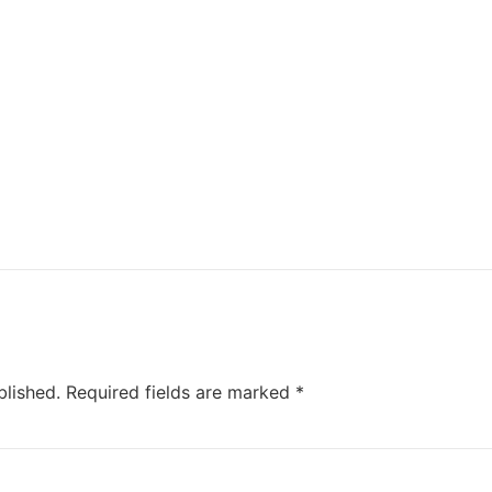
dell’azienda. Sono conv
questa piattaforma, MMC
nuovi traguardi e conso
nel mercato.
blished.
Required fields are marked
*