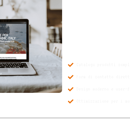
progetto, durato due me
con l’obiettivo di valo
professionalità di MMC I
contempo una piattaform
per la scoperta dei lor
Catalogo prodotti compl
Form di contatto dirett
Design moderno e user-f
Ottimizzazione per i mo