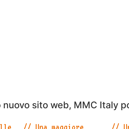
alogo aggiornato di tutti i macchinari e le attrez
 dettagliate, immagini di alta qualità e informazi
nte richiedere informazioni sui prodotti, preventi
 un apposito form di contatto.
ato con un’interfaccia intuitiva e una grafica acc
e una facile consultazione delle informazioni.
o per le principali parole chiave del settore, com
”, al fine di migliorare la visibilità sui motori 
li clienti.
 nuovo sito web, MMC Italy po
lle
// Una maggiore
// U