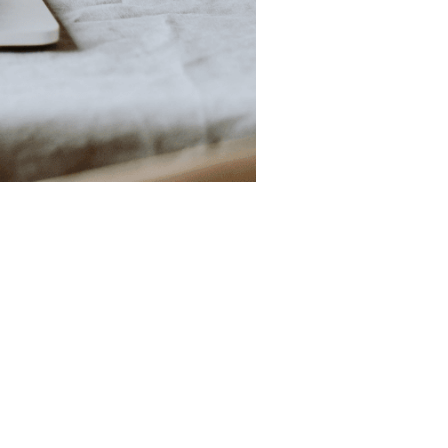
e il nuovo sito web di
er nella progettazione e
i per la produzione di
otti caseari. Questo