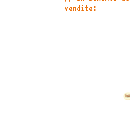
vendite:
Il sito web, con il su
catalogo prodotti comp
il form di contatto di
faciliterà la generazi
lead e la conversione 
clienti.