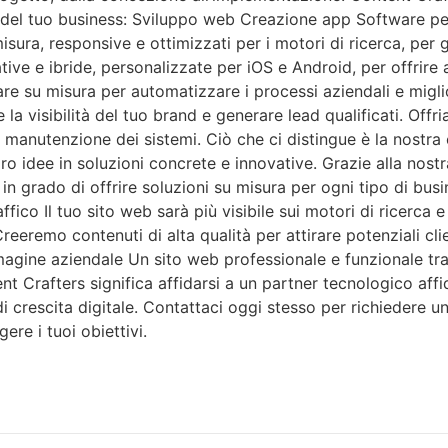
ta del tuo business: Sviluppo web Creazione app Software p
sura, responsive e ottimizzati per i motori di ricerca, per g
ive e ibride, personalizzate per iOS e Android, per offrire a
re su misura per automatizzare i processi aziendali e migli
la visibilità del tuo brand e generare lead qualificati. Offr
la manutenzione dei sistemi. Ciò che ci distingue è la nostra
 loro idee in soluzioni concrete e innovative. Grazie alla nost
in grado di offrire soluzioni su misura per ogni tipo di busin
ffico Il tuo sito web sarà più visibile sui motori di ricerca 
reeremo contenuti di alta qualità per attirare potenziali clien
immagine aziendale Un sito web professionale e funzionale t
nt Crafters significa affidarsi a un partner tecnologico affi
 crescita digitale. Contattaci oggi stesso per richiedere u
re i tuoi obiettivi.