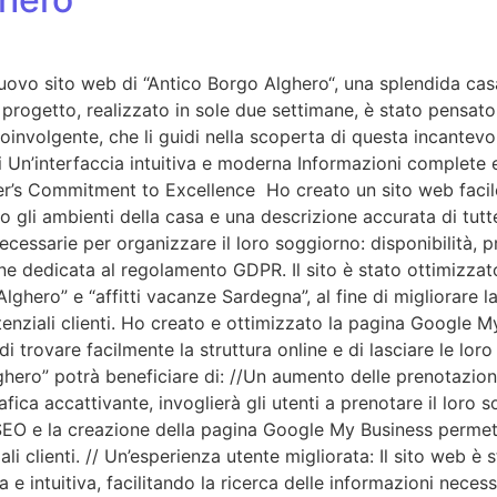
nuovo sito web di “Antico Borgo Alghero“, una splendida cas
progetto, realizzato in sole due settimane, è stato pensato p
involgente, che li guidi nella scoperta di questa incantevol
nuti Un’interfaccia intuitiva e moderna Informazioni complet
’s Commitment to Excellence Ho creato un sito web facile
 gli ambienti della casa e una descrizione accurata di tutte 
cessarie per organizzare il loro soggiorno: disponibilità, prez
e dedicata al regolamento GDPR. Il sito è stato ottimizzato
hero” e “affitti vacanze Sardegna”, al fine di migliorare la v
enziali clienti. Ho creato e ottimizzato la pagina Google M
i trovare facilmente la struttura online e di lasciare le lor
hero” potrà beneficiare di: //Un aumento delle prenotazioni:
fica accattivante, invoglierà gli utenti a prenotare il loro
e SEO e la creazione della pagina Google My Business permet
li clienti. // Un’esperienza utente migliorata: Il sito web è 
a e intuitiva, facilitando la ricerca delle informazioni nece